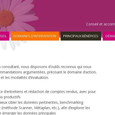
Aller
au
contenu
principal
Conseil et accom
SEIL
DOMAINES D’INTERVENTION
PRINCIPAUX BÉNÉFICES
DÉMA
u consultant, nous disposons d’outils reconnus qui nous
ommandations argumentées, précisant le domaine d’action,
 et les modalités d’évaluation.
te d’entretiens et rédaction de comptes rendus, avec pour
us productifs
eux cibler les données pertinentes, benchmarking
méthode Scanner, Métaplan, etc.), afin d’explorer les
e émerger les données principales