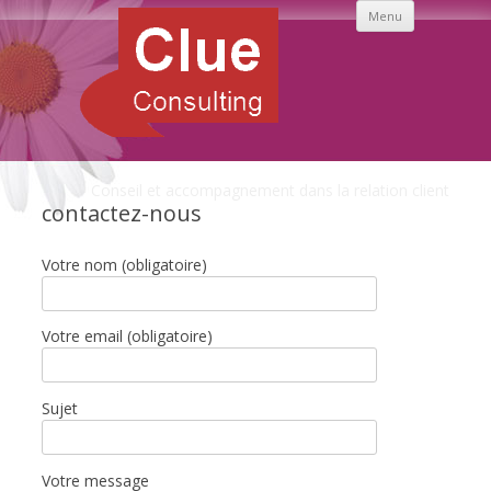
Aller
Menu
au
contenu
principal
Conseil et accompagnement dans la relation client
contactez-nous
Votre nom (obligatoire)
Votre email (obligatoire)
Sujet
Votre message