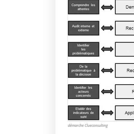
démarche Clueconsulting