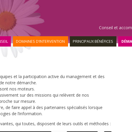
Aller
au
contenu
principal
Conseil et accom
SEIL
DOMAINES D’INTERVENTION
PRINCIPAUX BÉNÉFICES
DÉMA
équipes et la participation active du management et des
 de notre démarche.
 sont nos moteurs.
sivement sur des missions qui relèvent de nos
proche sur mesure.
, de faire appel à des partenaires spécialisés lorsque
gies de l’information.
vantes, qui toutes, disposent de leurs outils et méthodes :